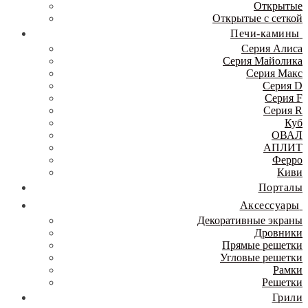
Открытые
Открытые с сеткой
Печи-камины
Серия Алиса
Серия Майолика
Серия Макс
Серия D
Серия F
Серия R
Куб
ОВАЛ
АПЛИТ
Ферро
Киви
Порталы
Аксессуары
Декоративные экраны
Дровники
Прямые решетки
Угловые решетки
Рамки
Решетки
Грили