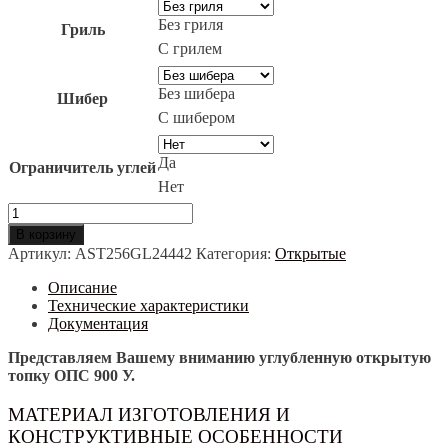
500 руб..
Без гриля
Гриль
С грилем
Без шибера
Шибер
С шибером
Да
Ограничитель углей
Нет
Количество
товара
В корзину
ОТКРЫТАЯ
Артикул:
AST256GL24442
Категория:
Открытые
КАМИННАЯ
ТОПКА
Описание
АСТОВ
Технические характеристики
ОПС
Документация
900
У
Представляем Вашему вниманию углубленную открытую
топку ОПС 900 У.
МАТЕРИАЛ ИЗГОТОВЛЕНИЯ И
КОНСТРУКТИВНЫЕ ОСОБЕННОСТИ