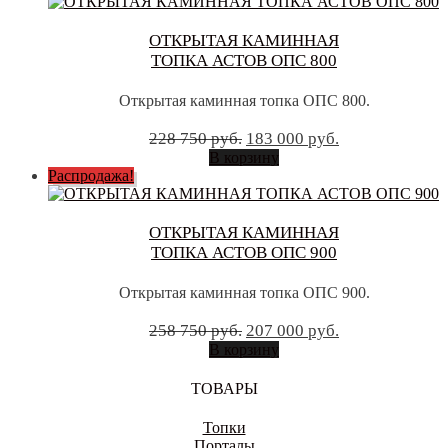
750 руб..
ОТКРЫТАЯ КАМИННАЯ
ТОПКА АСТОВ ОПС 800
Открытая каминная топка ОПС 800.
Первоначальная
Текущая
228 750
руб.
183 000
руб.
цена
цена:
В корзину
составляла
183
Распродажа!
228
000 руб..
750 руб..
ОТКРЫТАЯ КАМИННАЯ
ТОПКА АСТОВ ОПС 900
Открытая каминная топка ОПС 900.
Первоначальная
Текущая
258 750
руб.
207 000
руб.
цена
цена:
В корзину
составляла
207
258
000 руб..
ТОВАРЫ
750 руб..
Топки
Порталы