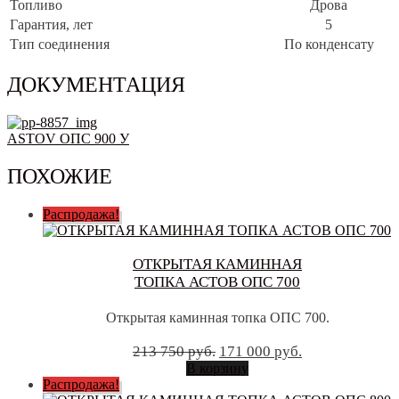
Топливо
Дрова
Гарантия, лет
5
Тип соединения
По конденсату
ДОКУМЕНТАЦИЯ
ASTOV ОПС 900 У
ПОХОЖИЕ
Распродажа!
ОТКРЫТАЯ КАМИННАЯ
ТОПКА АСТОВ ОПС 700
Открытая каминная топка ОПС 700.
Первоначальная
Текущая
213 750
руб.
171 000
руб.
цена
цена:
В корзину
составляла
171
Распродажа!
213
000 руб..