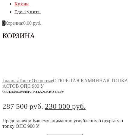
Кухни
Где купить
0
Корзина
:
0.00
руб.
КОРЗИНА
Главная
Топки
Открытые
ОТКРЫТАЯ КАМИННАЯ ТОПКА
АСТОВ ОПС 900 У
ОТКРЫТАЯ КАМИННАЯ ТОПКА АСТОВ ОПС 900 У
Первоначальная
Текущая
287 500
руб.
230 000
руб.
цена
цена:
Представляем Вашему вниманию углубленную открытую
составляла
230
топку ОПС 900 У.
287
000 руб..