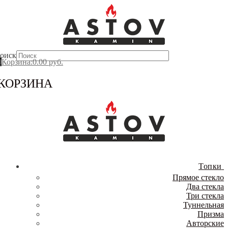
Перейти
Меню
Закрыть
к
содержимому
оиск
0
Корзина
:
0.00
руб.
КОРЗИНА
Топки
Прямое стекло
Два стекла
Три стекла
Туннельная
Призма
Авторские