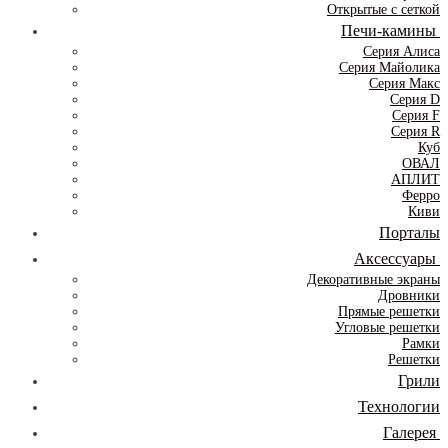
Открытые с сеткой
Печи-камины
Серия Алиса
Серия Майолика
Серия Макс
Серия D
Серия F
Серия R
Куб
ОВАЛ
АПЛИТ
Ферро
Киви
Порталы
Аксессуары
Декоративные экраны
Дровники
Прямые решетки
Угловые решетки
Рамки
Решетки
Грили
Технологии
Галерея