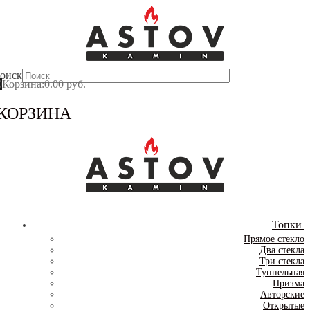
Перейти
Меню
Закрыть
к
содержимому
оиск
0
Корзина
:
0.00
руб.
КОРЗИНА
Топки
Прямое стекло
Два стекла
Три стекла
Туннельная
Призма
Авторские
Открытые