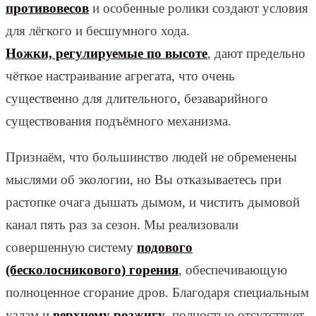
противовесов
и особенные ролики создают условия
для лёгкого и бесшумного хода.
Ножки, регулируемые по высоте
, дают предельно
чёткое настраивание агрегата, что очень
существенно для длительного, безаварийного
существования подъёмного механизма.
Признаём, что большинство людей не обременены
мыслями об экологии, но Вы отказываетесь при
растопке очага дышать дымом, и чистить дымовой
канал пять раз за сезон. Мы реализовали
совершенную систему
подового
(бесколосникового) горения
, обеспечивающую
полноценное сгорание дров. Благодаря специальным
узлам и
верхнему розжигу
, полностью отсутствует