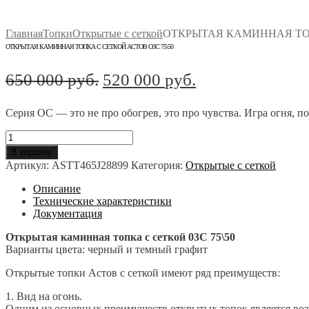
Главная
Топки
Открытые с сеткой
ОТКРЫТАЯ КАМИННАЯ ТОП
ОТКРЫТАЯ КАМИННАЯ ТОПКА С СЕТКОЙ АСТОВ О3С 75\50
Первоначальная
Текущая
650 000
руб.
520 000
руб.
цена
цена:
Серия ОС — это не про обогрев, это про чувства. Игра огня, по
составляла
520
650
000 руб..
Количество
товара
В корзину
000 руб..
ОТКРЫТАЯ
Артикул:
ASTT465J28899
Категория:
Открытые с сеткой
КАМИННАЯ
ТОПКА
Описание
С
Технические характеристики
СЕТКОЙ
Документация
АСТОВ
О3С
Открытая каминная топка с сеткой 03С 75\50
75\50
Варианты цвета: черный и темный графит
Открытые топки Астов с сеткой имеют ряд преимуществ:
1. Вид на огонь.
Одним из основных преимуществ открытых топок является возм