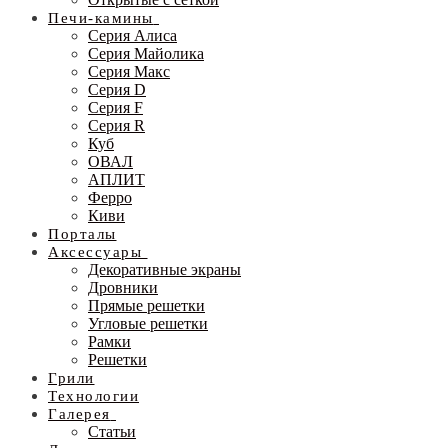
Печи-камины
Серия Алиса
Серия Майолика
Серия Макс
Серия D
Серия F
Серия R
Куб
ОВАЛ
АПЛИТ
Ферро
Киви
Порталы
Аксессуары
Декоративные экраны
Дровники
Прямые решетки
Угловые решетки
Рамки
Решетки
Грили
Технологии
Галерея
Статьи