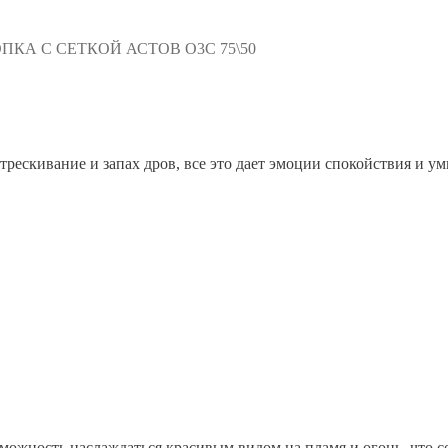
КА С СЕТКОЙ АСТОВ О3С 75\50
трескивание и запах дров, все это дает эмоции спокойствия и ум
ожность наслаждаться красивым видом на пламя и огонь, что с