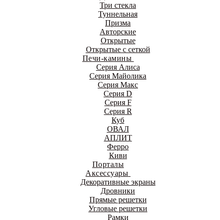
Три стекла
Туннельная
Призма
Авторские
Открытые
Открытые с сеткой
Печи-камины
Серия Алиса
Серия Майолика
Серия Макс
Серия D
Серия F
Серия R
Куб
ОВАЛ
АПЛИТ
Ферро
Киви
Порталы
Аксессуары
Декоративные экраны
Дровники
Прямые решетки
Угловые решетки
Рамки