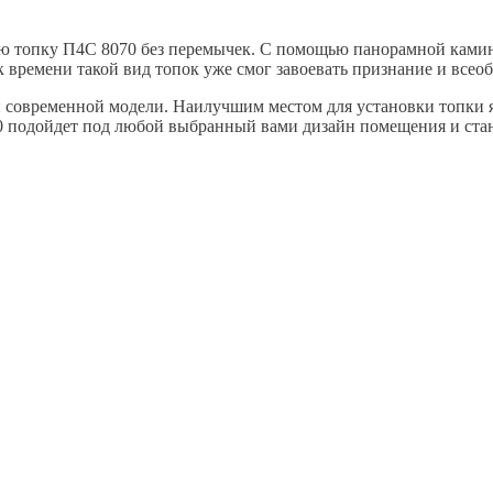
топку П4С 8070 без перемычек. С помощью панорамной каминн
 времени такой вид топок уже смог завоевать признание и всео
современной модели. Наилучшим местом для установки топки яв
0 подойдет под любой выбранный вами дизайн помещения и стан