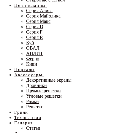
Печи-камины
Серия Алиса
Серия Майолика
Серия Макс
Серия D
Серия F
Серия R
Куб
ОВАЛ
АПЛИТ
Ферро
Киви
Порталы
Аксессуары
Декоративные экраны
Дровники
Прямые решетки
Угловые решетки
Рамки
Решетки
Грили
Технологии
Галерея
Статьи