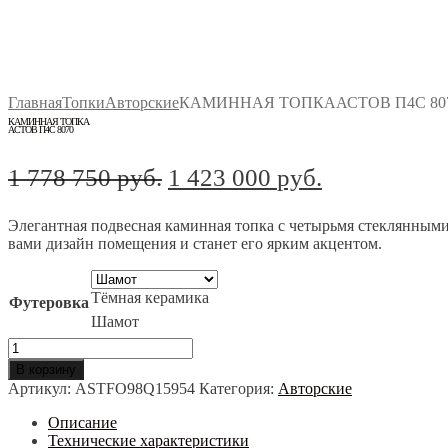
Главная
Топки
Авторские
КАМИННАЯ ТОПКААСТОВ П4С 80
КАМИННАЯ ТОПКА
АСТОВ П4С 8070
Первоначальная
Текущая
1 778 750
руб.
1 423 000
руб.
цена
цена:
Элегантная подвесная каминная топка с четырьмя стеклянными
составляла
1
вами дизайн помещения и станет его ярким акцентом.
1
423
778
000 руб..
Тёмная керамика
Футеровка
750 руб..
Шамот
Количество
товара
В корзину
КАМИННАЯ
Артикул:
ASTFO98Q15954
Категория:
Авторские
ТОПКААСТОВ
П4С
Описание
8070
Технические характеристики