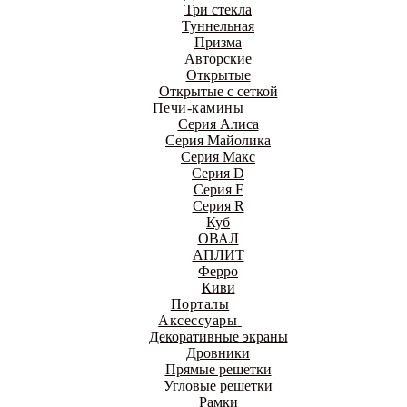
Три стекла
Туннельная
Призма
Авторские
Открытые
Открытые с сеткой
Печи-камины
Серия Алиса
Серия Майолика
Серия Макс
Серия D
Серия F
Серия R
Куб
ОВАЛ
АПЛИТ
Ферро
Киви
Порталы
Аксессуары
Декоративные экраны
Дровники
Прямые решетки
Угловые решетки
Рамки