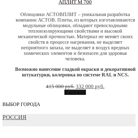
АПЛИТ М 700
Облицовки АСТОВПЛИТ – уникальная разработка
компании АСТОВ. Плиты, из которых изготавливаются
модульные облицовки, обладают превосходными
теплоизолирующими свойствами и высокой
механической прочностью. Материал не меняет своих
свойств в процессе нагревания, не выделяет
неприятного запаха, не выделяет в воздух вредных
химических элементов и безопасен для здоровья
человека.
Возможно нанесение гладкой окраски и декоративной
штукатурки, колеровка по системе RAL и NCS.
Первоначальная
Текущая
415 000
руб.
332 000
руб.
цена
цена:
В корзину
составляла
332
415
000 руб..
ВЫБОР ГОРОДА
000 руб..
РОССИЯ