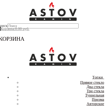
Перейти
Меню
Закрыть
к
содержимому
оиск
0
Корзина
:
0.00
руб.
КОРЗИНА
Топки
Прямое стекло
Два стекла
Три стекла
Туннельная
Призма
Авторские