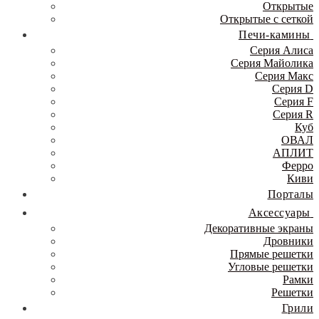
Открытые
Открытые с сеткой
Печи-камины
Серия Алиса
Серия Майолика
Серия Макс
Серия D
Серия F
Серия R
Куб
ОВАЛ
АПЛИТ
Ферро
Киви
Порталы
Аксессуары
Декоративные экраны
Дровники
Прямые решетки
Угловые решетки
Рамки
Решетки
Грили