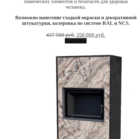
химических элементов и безопасен для здоровья
человека.
Возможно нанесение гладкой окраски и декоративной
штукатурки, колеровка по системе RAL и NCS.
Первоначальная
Текущая
437 500
руб.
350 000
руб.
цена
цена:
В корзину
составляла
350
437
000 руб..
500 руб..