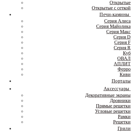
Открытые
Открытые с сеткой
Печи-камины
Серия Алиса
Серия Майолика
Серия Макс
Серия D
Серия F
Серия R
Куб
ОВАЛ
АПЛИТ
Ферро
Киви
Порталы
Аксессуары
Декоративные экраны
Дровники
Прямые решетки
Угловые решетки
Рамки
Решетки
Грили