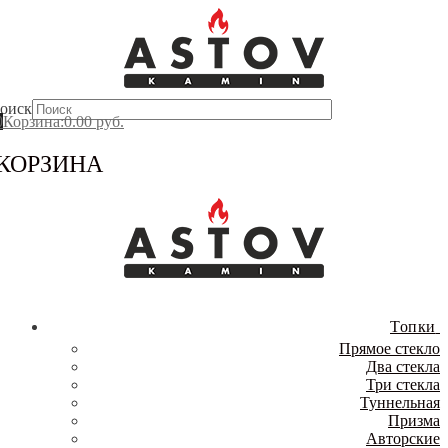
Перейти
Меню
Закрыть
к
содержимому
оиск
0
Корзина
:
0.00
руб.
КОРЗИНА
Топки
Прямое стекло
Два стекла
Три стекла
Туннельная
Призма
Авторские