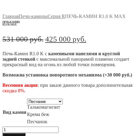
Главная
Печи-камины
Серия R
ПЕЧЬ-КАМИН R1.0 K MAX
ПЕЧЬ-КАМИН
R1.0 K MAX
Первоначальная
Текущая
531 000
руб.
425 000
руб.
цена
цена:
Печь-Камин R1.0 K c
каменными панелями и круглой
составляла
425
задней стенкой
c максимальной панорамой пламени создает
531
000 руб..
прекрасный вид на огонь из любой точки помещения.
000 руб..
Возможна установка поворотного механизма (+30 000 руб.)
Весенняя акция
: при заказе данного товара дополннительная
скидка 8%
.
Талькомагнезит
Вид камня
Крема беж
Песчаник
Количество
товара