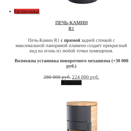
Распродажа!
ПЕЧЬ-КАМИН
R1
Печь-Камин R1
c прямой
задней стенкой с
максимальной панорамой пламени создает прекрасный
вид на огонь из любой точки помещения.
Возможна установка поворотного механизма (+30 000
руб.)
Первоначальная
Текущая
280 000
руб.
224 000
руб.
цена
цена:
В корзину
составляла
224
280
000 руб..
000 руб..