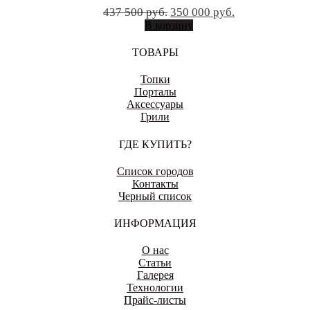
Первоначальная
Текущая
437 500
руб.
350 000
руб.
цена
цена:
В корзину
составляла
350
437
000 руб..
ТОВАРЫ
500 руб..
Топки
Порталы
Аксессуары
Грили
ГДЕ КУПИТЬ?
Список городов
Контакты
Черный список
ИНФОРМАЦИЯ
О нас
Статьи
Галерея
Технологии
Прайс-листы