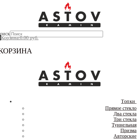
Перейти
Меню
Закрыть
к
содержимому
оиск
0
Корзина
:
0.00
руб.
КОРЗИНА
Топки
Прямое стекло
Два стекла
Три стекла
Туннельная
Призма
Авторские