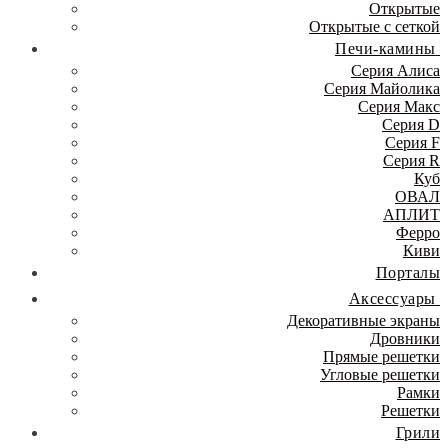
Открытые
Открытые с сеткой
Печи-камины
Серия Алиса
Серия Майолика
Серия Макс
Серия D
Серия F
Серия R
Куб
ОВАЛ
АПЛИТ
Ферро
Киви
Порталы
Аксессуары
Декоративные экраны
Дровники
Прямые решетки
Угловые решетки
Рамки
Решетки
Грили