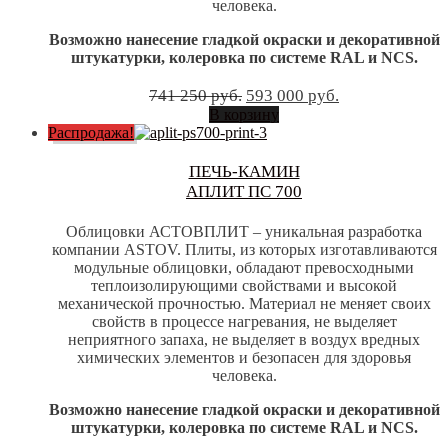
человека.
Возможно нанесение гладкой окраски и декоративной
штукатурки, колеровка по системе RAL и NCS.
Первоначальная
Текущая
741 250
руб.
593 000
руб.
цена
цена:
В корзину
составляла
593
Распродажа!
741
000 руб..
250 руб..
ПЕЧЬ-КАМИН
АПЛИТ ПС 700
Облицовки АСТОВПЛИТ – уникальная разработка
компании ASTOV. Плиты, из которых изготавливаются
модульные облицовки, обладают превосходными
теплоизолирующими свойствами и высокой
механической прочностью. Материал не меняет своих
свойств в процессе нагревания, не выделяет
неприятного запаха, не выделяет в воздух вредных
химических элементов и безопасен для здоровья
человека.
Возможно нанесение гладкой окраски и декоративной
штукатурки, колеровка по системе RAL и NCS.