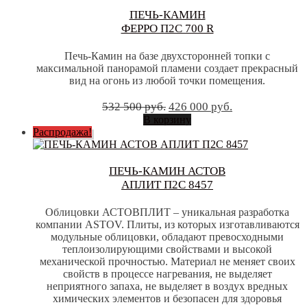
ПЕЧЬ-КАМИН
ФЕРРО П2С 700 R
Печь-Камин на базе двухсторонней топки с
максимальной панорамой пламени создает прекрасный
вид на огонь из любой точки помещения.
Первоначальная
Текущая
532 500
руб.
426 000
руб.
цена
цена:
В корзину
составляла
426
Распродажа!
532
000 руб..
500 руб..
ПЕЧЬ-КАМИН АСТОВ
АПЛИТ П2С 8457
Облицовки АСТОВПЛИТ – уникальная разработка
компании ASTOV. Плиты, из которых изготавливаются
модульные облицовки, обладают превосходными
теплоизолирующими свойствами и высокой
механической прочностью. Материал не меняет своих
свойств в процессе нагревания, не выделяет
неприятного запаха, не выделяет в воздух вредных
химических элементов и безопасен для здоровья