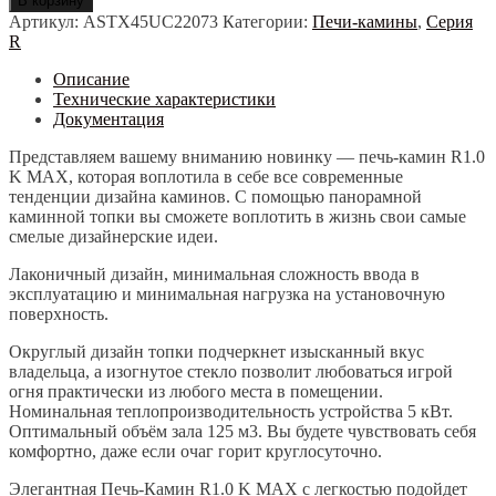
В корзину
ПЕЧЬ-
Артикул:
ASTX45UC22073
Категории:
Печи-камины
,
Серия
КАМИН
R
R1.0
K
Описание
MAX
Технические характеристики
Документация
Представляем вашему вниманию новинку — печь-камин R1.0
K MAX, которая воплотила в себе все современные
тенденции дизайна каминов. С помощью панорамной
каминной топки вы сможете воплотить в жизнь свои самые
смелые дизайнерские идеи.
Лаконичный дизайн, минимальная сложность ввода в
эксплуатацию и минимальная нагрузка на установочную
поверхность.
Округлый дизайн топки подчеркнет изысканный вкус
владельца, а изогнутое стекло позволит любоваться игрой
огня практически из любого места в помещении.
Номинальная теплопроизводительность устройства 5 кВт.
Оптимальный объём зала 125 м3. Вы будете чувствовать себя
комфортно, даже если очаг горит круглосуточно.
Элегантная Печь-Камин R1.0 K MAX с легкостью подойдет