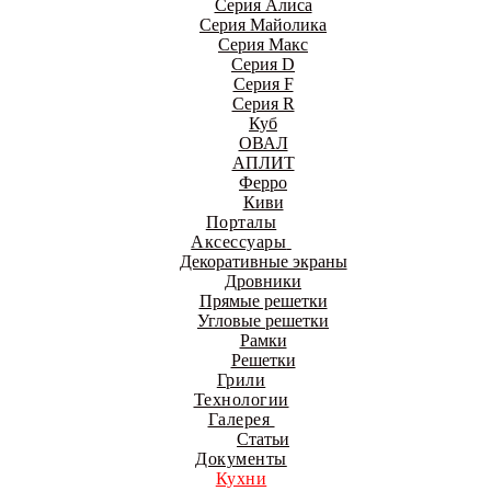
Серия Алиса
Серия Майолика
Серия Макс
Серия D
Серия F
Серия R
Куб
ОВАЛ
АПЛИТ
Ферро
Киви
Порталы
Аксессуары
Декоративные экраны
Дровники
Прямые решетки
Угловые решетки
Рамки
Решетки
Грили
Технологии
Галерея
Статьи
Документы
Кухни