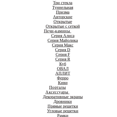
Три стекла
Туннельная
Призма
Авторские
Открытые
Открытые с сеткой
Печи-камины
Серия Алиса
Серия Майолика
Серия Макс
Серия D
Серия F
Серия R
Куб
ОВАЛ
АПЛИТ
Ферро
Киви
Порталы
Аксессуары
Декоративные экраны
Дровники
Прямые решетки
Угловые решетки
Рамки