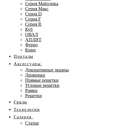
Серия Майолика
Серия Макс
Серия D
Серия F
Серия R
Куб
ОВАЛ
АПЛИТ
Ферро
Киви
Порталы
Аксессуары
Декоративные экраны
Дровники
Прямые решетки
Угловые решетки
Рамки
Решетки
Грили
Технологии
Галерея
Статьи