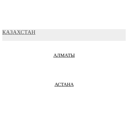
ВЛАДИМИР
КАЗАХСТАН
АЛМАТЫ
ВЛАДИКАВКАЗ
АСТАНА
ВОЛГОГРАД
ВОЛОКОЛАМСК