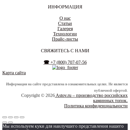
ИВАНОВО
ИНФОРМАЦИЯ
О нас
Статьи
Галерея
Технологии
ИЖЕВСК
Прайс-листы
СВЯЖИТЕСЬ С НАМИ
☎
+7 (800) 707-07-56
ИРКУТСК
Карта сайта
Информация на сайте представлена в ознакомительных целях. Не является
публичной офертой.
ЙОШКАР-ОЛА
Copyright © 2026
Astov.ru – производство российских
каминных топок.
Политика конфиденциальности
КАЛИНИНГРАД
Мы используем куки для наилучшего представления нашего