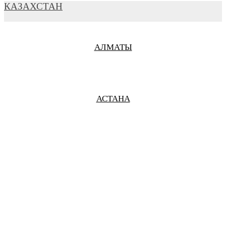
КАЗАХСТАН
АЛМАТЫ
ВЛАДИКАВКАЗ
АСТАНА
ВОЛГОГРАД
ВОЛОКОЛАМСК
ВОЛОГДА