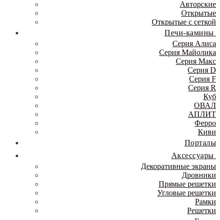
Авторские
Открытые
Открытые с сеткой
Печи-камины
Серия Алиса
Серия Майолика
Серия Макс
Серия D
Серия F
Серия R
Куб
ОВАЛ
АПЛИТ
Ферро
Киви
Порталы
Аксессуары
Декоративные экраны
Дровники
Прямые решетки
Угловые решетки
Рамки
Решетки