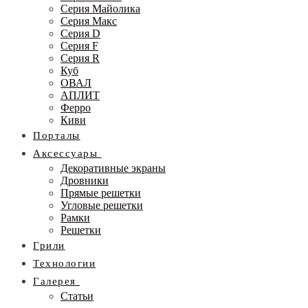
Серия Майолика
Серия Макс
Серия D
Серия F
Серия R
Куб
ОВАЛ
АПЛИТ
Ферро
Киви
Порталы
Аксессуары
Декоративные экраны
Дровники
Прямые решетки
Угловые решетки
Рамки
Решетки
Грили
Технологии
Галерея
Статьи