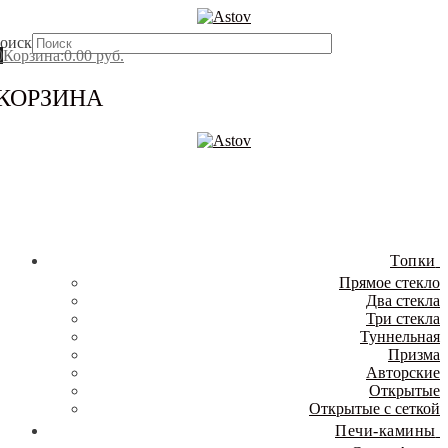
Перейти
Меню
Закрыть
к
оиск
содержимому
0
Корзина
:
0.00
руб.
КОРЗИНА
Топки
Прямое стекло
Два стекла
Три стекла
Туннельная
Призма
Авторские
Открытые
Открытые с сеткой
Печи-камины