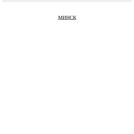
БАРНАУЛ
МИНСК
БЕЛГОРОД
БРАТСК
БРЯНСК
ВЕЛИКИЙ НОВГОРОД