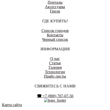
Порталы
Аксессуары
Грили
ГДЕ КУПИТЬ?
ЕНАКИЕВО
Список городов
Контакты
Черный список
ИВАНОВО
ИНФОРМАЦИЯ
О нас
Статьи
Галерея
Технологии
ИЖЕВСК
Прайс-листы
СВЯЖИТЕСЬ С НАМИ
☎
+7 (800) 707-07-56
ИРКУТСК
Карта сайта