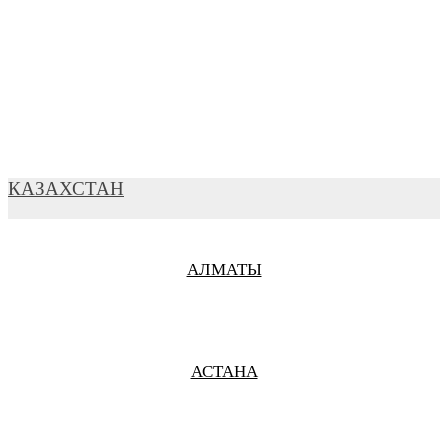
ВЛАДИВОСТОК
ВЛАДИМИР
КАЗАХСТАН
АЛМАТЫ
ВЛАДИКАВКАЗ
АСТАНА
ВОЛГОГРАД