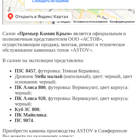
Салон
«Премьер Камин Крым»
является официальным и
полномочным представителем ООО «АСТОВ»,
осуществляющим продажу, монтаж, ремонт и техническое
обслуживание каминных топок «АSTOV».
В салоне на экспозиции представлена:
П3С 8457
, футеровка: Темная Керамика;
Дровник
Stella
малый
(напольный), цвет: черный, цвет
основания: черный;
ПК Алиса 800
, футеровка: Вермикулит, цвет корпуса:
черный;
ПК Алиса 920
, футеровка: Вермикулит, цвет корпуса:
черный;
Куб 3С 800
;
ПК Майолика
;
ПС 9074
.
Приобрести камины производства ASTOV в Симферополе
Вы можете по указанному адресу: