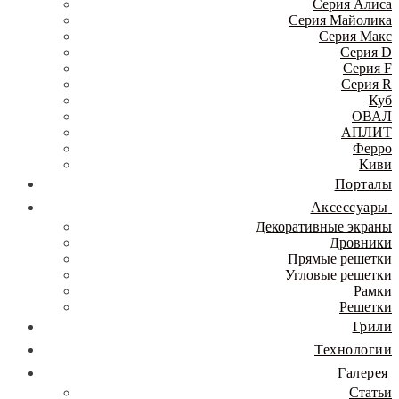
Серия Алиса
Серия Майолика
Серия Макс
Серия D
Серия F
Серия R
Куб
ОВАЛ
АПЛИТ
Ферро
Киви
Порталы
Аксессуары
Декоративные экраны
Дровники
Прямые решетки
Угловые решетки
Рамки
Решетки
Грили
Технологии
Галерея
Статьи