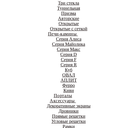
Три стекла
Туннельная
Призма
Авторские
Открытые
Открытые с сеткой
Печи-камины
Серия Алиса
Серия Майолика
Серия Макс
Серия D
Серия F
Серия R
Куб
ОВАЛ
АПЛИТ
Ферро
Киви
Порталы
Аксессуары
Декоративные экраны
Дровники
Прямые решетки
Угловые решетки
Рамки