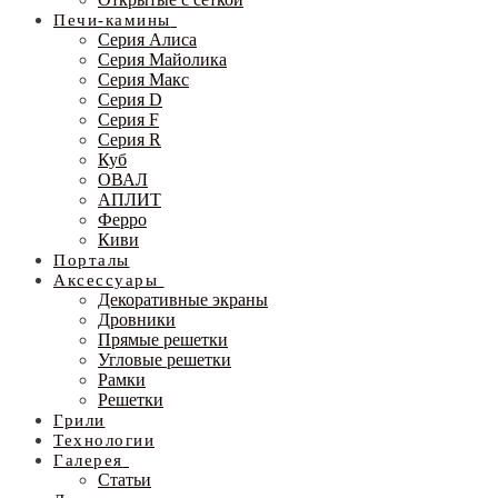
Печи-камины
Серия Алиса
Серия Майолика
Серия Макс
Серия D
Серия F
Серия R
Куб
ОВАЛ
АПЛИТ
Ферро
Киви
Порталы
Аксессуары
Декоративные экраны
Дровники
Прямые решетки
Угловые решетки
Рамки
Решетки
Грили
Технологии
Галерея
Статьи