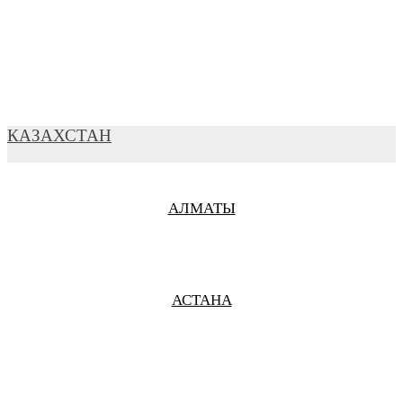
ВЛАДИВОСТОК
ВЛАДИМИР
КАЗАХСТАН
АЛМАТЫ
ВЛАДИКАВКАЗ
АСТАНА
ВОЛГОГРАД
ВОЛОКОЛАМСК