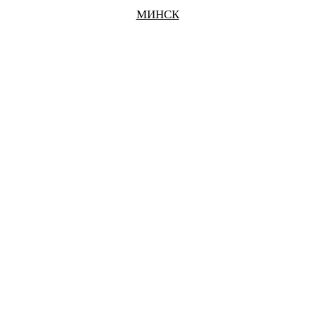
МИНСК
БЕЛГОРОД
БРАТСК
БРЯНСК
ВЕЛИКИЙ НОВГОРОД