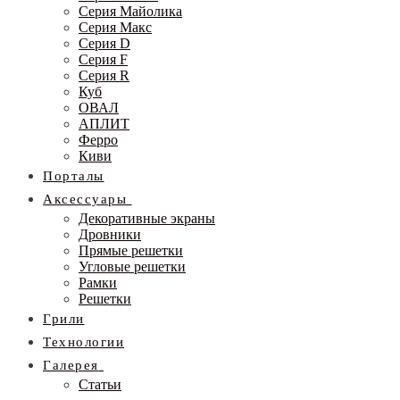
Серия Майолика
Серия Макс
Серия D
Серия F
Серия R
Куб
ОВАЛ
АПЛИТ
Ферро
Киви
Порталы
Аксессуары
Декоративные экраны
Дровники
Прямые решетки
Угловые решетки
Рамки
Решетки
Грили
Технологии
Галерея
Статьи