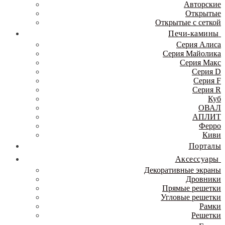
Авторские
Открытые
Открытые с сеткой
Печи-камины
Серия Алиса
Серия Майолика
Серия Макс
Серия D
Серия F
Серия R
Куб
ОВАЛ
АПЛИТ
Ферро
Киви
Порталы
Аксессуары
Декоративные экраны
Дровники
Прямые решетки
Угловые решетки
Рамки
Решетки