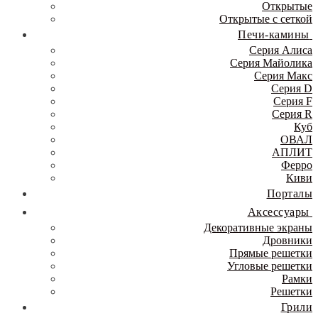
Открытые
Открытые с сеткой
Печи-камины
Серия Алиса
Серия Майолика
Серия Макс
Серия D
Серия F
Серия R
Куб
ОВАЛ
АПЛИТ
Ферро
Киви
Порталы
Аксессуары
Декоративные экраны
Дровники
Прямые решетки
Угловые решетки
Рамки
Решетки
Грили