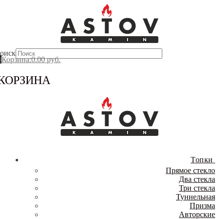
Перейти
Меню
Закрыть
к
содержимому
оиск
0
Корзина
:
0.00
руб.
КОРЗИНА
Топки
Прямое стекло
Два стекла
Три стекла
Туннельная
Призма
Авторские