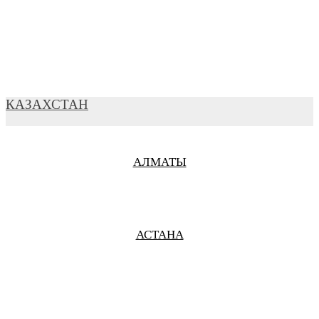
ВЛАДИВОСТОК
ВЛАДИМИР
КАЗАХСТАН
АЛМАТЫ
ВЛАДИКАВКАЗ
АСТАНА
ВОЛГОГРАД
ВОЛОКОЛАМСК