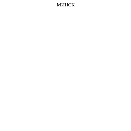
МИНСК
БЕЛГОРОД
БРАТСК
БРЯНСК
ВЕЛИКИЙ НОВГОРОД