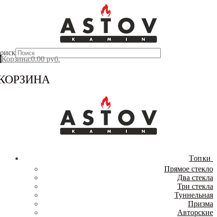
Перейти
Меню
Закрыть
к
содержимому
оиск
0
Корзина
:
0.00
руб.
КОРЗИНА
Топки
Прямое стекло
Два стекла
Три стекла
Туннельная
Призма
Авторские