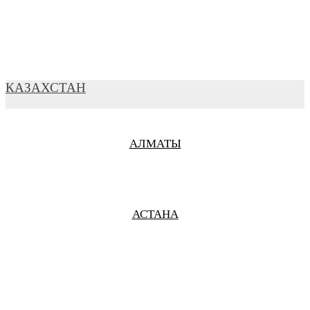
ВЛАДИВОСТОК
ВЛАДИМИР
КАЗАХСТАН
АЛМАТЫ
ВЛАДИКАВКАЗ
АСТАНА
ВОЛГОГРАД
ВОЛОКОЛАМСК