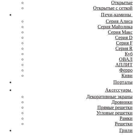
Открытые
Открытые с сеткой
Печи-камины
Серия Алиса
Серия Майолика
Серия Макс
Серия D
Серия F
Серия R
Куб
ОВАЛ
АПЛИТ
Ферро
Киви
Порталы
Аксессуары
Декоративные экраны
Дровники
Прямые решетки
Угловые решетки
Рамки
Решетки
Грили