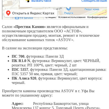
Салон
«Престиж Камин»
является официальным и
полномочным представителем ООО «АСТОВ»,
осуществляющим продажу, монтаж, ремонт и техническое
обслуживание каминных топок «АSTOV».
В салоне на экспозиции представлены:
ПС 700
, футеровка: Панели 3Д
ПК R1.0 N
, футеровка: Вермикулит, цвет: ЧЕРНЫЙ,
решетка: РП 100*6, цвет: черный, 2 шт
П3С 5357
, футеровка: Панели 3Д, адаптационная рамка:
П3С 5357 50 мм, прямая, цвет: черный;
ПК Алиса 920
, футеровка: Вермикулит, цвет корпуса:
черный.
Приобрести камины производства ASTOV в г. Уфа Вы
можете по указанному адресу:
Адрес:
Республика Башкортостан, улица
Менделеева 137 корпус 5. Торговый Центр «Радуга»,