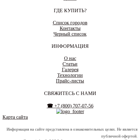
ГДЕ КУПИТЬ?
ЕНАКИЕВО
Список городов
Контакты
Черный список
ИВАНОВО
ИНФОРМАЦИЯ
О нас
Статьи
Галерея
Технологии
ИЖЕВСК
Прайс-листы
СВЯЖИТЕСЬ С НАМИ
☎
+7 (800) 707-07-56
ИРКУТСК
Карта сайта
Информация на сайте представлена в ознакомительных целях. Не является
публичной офертой.