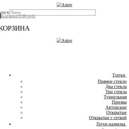
Перейти
Меню
Закрыть
к
оиск
содержимому
0
Корзина
:
0.00
руб.
КОРЗИНА
Топки
Прямое стекло
Два стекла
Три стекла
Туннельная
Призма
Авторские
Открытые
Открытые с сеткой
Печи-камины