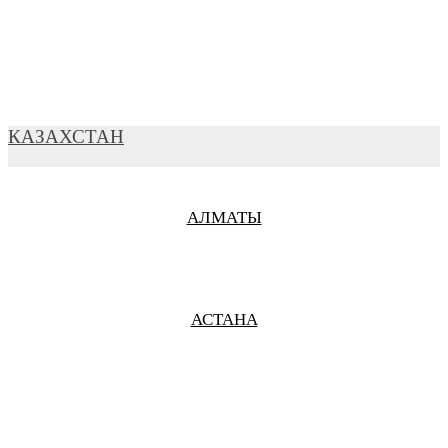
ВЛАДИВОСТОК
ВЛАДИМИР
КАЗАХСТАН
АЛМАТЫ
ВЛАДИКАВКАЗ
АСТАНА
ВОЛГОГРАД
ВОЛОКОЛАМСК