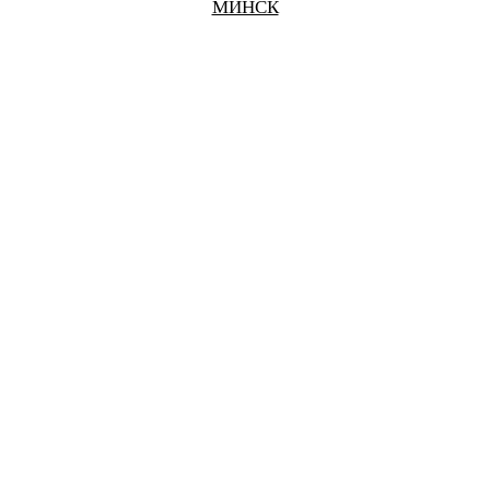
МИНСК
БЕЛГОРОД
БРАТСК
БРЯНСК
ВЕЛИКИЙ НОВГОРОД