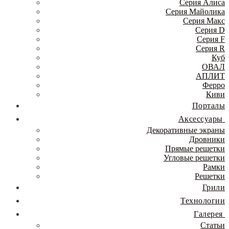
Серия Алиса
Серия Майолика
Серия Макс
Серия D
Серия F
Серия R
Куб
ОВАЛ
АПЛИТ
Ферро
Киви
Порталы
Аксессуары
Декоративные экраны
Дровники
Прямые решетки
Угловые решетки
Рамки
Решетки
Грили
Технологии
Галерея
Статьи